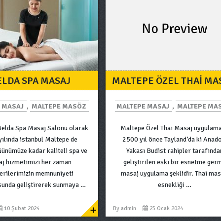
LDA SPA MASAJ
MALTEPE ÖZEL THAI MA
 MASAJ
,
MALTEPE MASÖZ
MALTEPE MASAJ
,
MALTEPE MA
Melda Spa Masaj Salonu olarak
Maltepe Özel Thai Masaj uygulama
ılında istanbul Maltepe de
2500 yıl önce Tayland’da ki Anad
Günümüze kadar kaliteli spa ve
Yakası Budist rahipler tarafında
j hizmetimizi her zaman
geliştirilen eski bir esnetme ger
erilerimizin memnuniyeti
masaj uygulama şeklidir. Thai mas
sunda geliştirerek sunmaya …
esnekliği …
+
10 Şubat 2024
By
admin
25 Ocak 2024