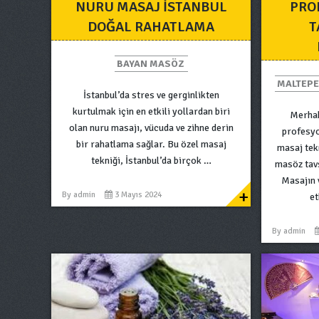
NURU MASAJ İSTANBUL
PRO
DOĞAL RAHATLAMA
T
BAYAN MASÖZ
MALTEPE
İstanbul’da stres ve gerginlikten
kurtulmak için en etkili yollardan biri
Merhab
olan nuru masajı, vücuda ve zihne derin
profesyo
bir rahatlama sağlar. Bu özel masaj
masaj tekn
tekniği, İstanbul’da birçok …
masöz tav
Masajın 
+
By
admin
3 Mayıs 2024
et
By
admin