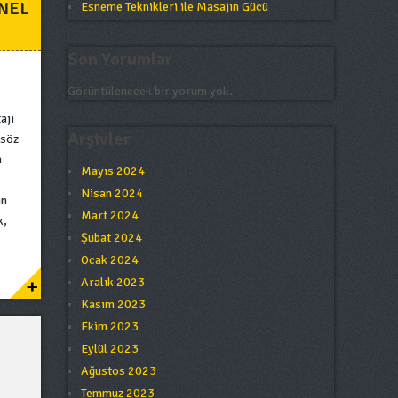
NEL
Esneme Teknikleri ile Masajın Gücü
Son Yorumlar
Görüntülenecek bir yorum yok.
ajı
Arşivler
asöz
a
Mayıs 2024
Nisan 2024
in
Mart 2024
k,
Şubat 2024
Ocak 2024
+
Aralık 2023
Kasım 2023
Ekim 2023
Eylül 2023
Ağustos 2023
Temmuz 2023