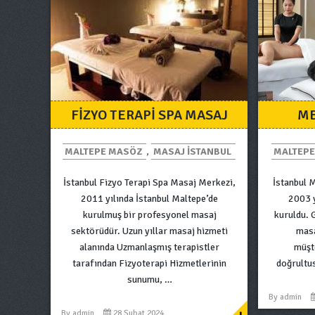
FIZYO TERAPI SPA MASAJ
ME
MALTEPE MASÖZ
,
MASAJ ISTANBUL
MALTEPE
İstanbul Fizyo Terapi Spa Masaj Merkezi,
İstanbul 
2011 yılında İstanbul Maltepe’de
2003 y
kurulmuş bir profesyonel masaj
kuruldu. 
sektörüdür. Uzun yıllar masaj hizmeti
masa
alanında Uzmanlaşmış terapistler
müşt
tarafından Fizyoterapi Hizmetlerinin
doğrultu
sunumu, …
By
admin
By
admin
28 Şubat 2024