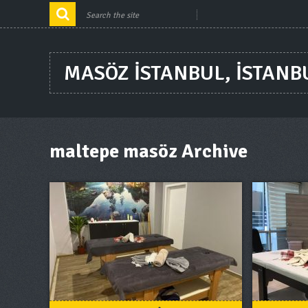
MASÖZ ISTANBUL, ISTANB
maltepe masöz Archive