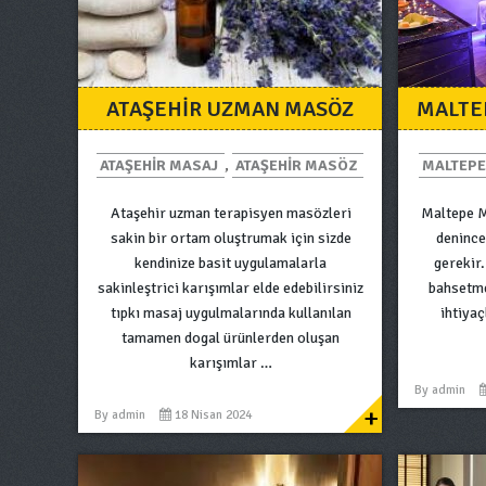
ATAŞEHIR UZMAN MASÖZ
MALTE
ATAŞEHIR MASAJ
,
ATAŞEHIR MASÖZ
MALTEPE
Ataşehir uzman terapisyen masözleri
Maltepe M
sakin bir ortam oluştrumak için sizde
denince
kendinize basit uygulamalarla
gerekir.
sakinleştrici karışımlar elde edebilirsiniz
bahsetm
tıpkı masaj uygulmalarında kullanılan
ihtiya
tamamen dogal ürünlerden oluşan
karışımlar …
By
admin
+
By
admin
18 Nisan 2024