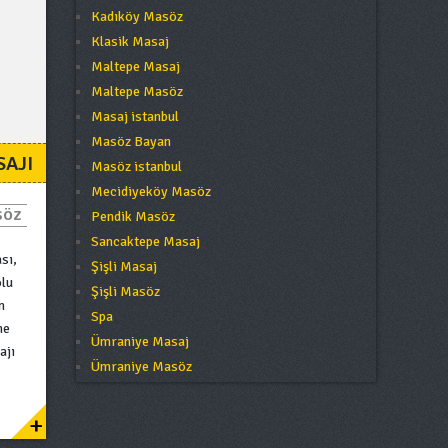
Kadıköy Masöz
Klasik Masaj
Maltepe Masaj
Maltepe Masöz
Masaj istanbul
Masöz Bayan
SAJI
Masöz istanbul
Mecidiyeköy Masöz
SÖZ
Pendik Masöz
Sancaktepe Masaj
sı,
Şişli Masaj
olu
Şişli Masöz
n
Spa
me
Ümraniye Masaj
ajı
Ümraniye Masöz
+