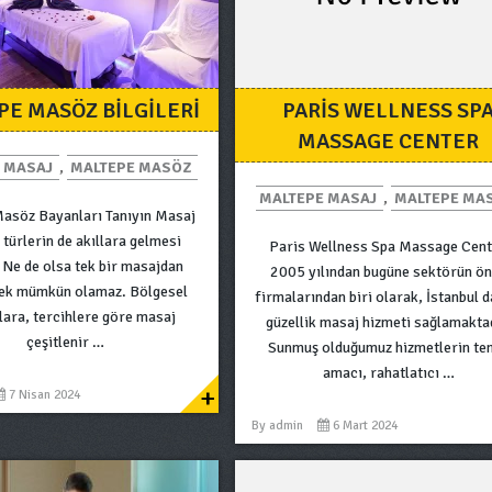
PE MASÖZ BILGILERI
PARIS WELLNESS SP
MASSAGE CENTER
 MASAJ
,
MALTEPE MASÖZ
MALTEPE MASAJ
,
MALTEPE MA
asöz Bayanları Tanıyın Masaj
 türlerin de akıllara gelmesi
Paris Wellness Spa Massage Cent
 Ne de olsa tek bir masajdan
2005 yılından bugüne sektörün ö
ek mümkün olamaz. Bölgesel
firmalarından biri olarak, İstanbul d
çlara, tercihlere göre masaj
güzellik masaj hizmeti sağlamakta
çeşitlenir …
Sunmuş olduğumuz hizmetlerin te
amacı, rahatlatıcı …
+
7 Nisan 2024
By
admin
6 Mart 2024