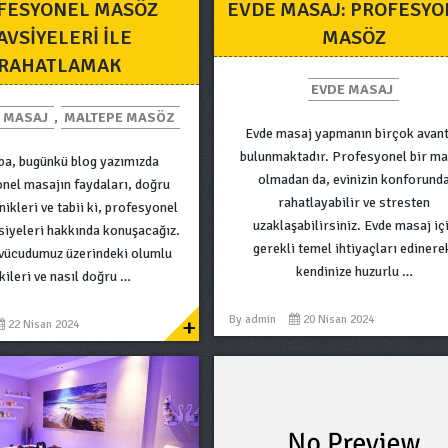
FESYONEL MASÖZ
EVDE MASAJ: PROFESYO
AVSIYELERI ILE
MASÖZ
RAHATLAMAK
EVDE MASAJ
 MASAJ
,
MALTEPE MASÖZ
Evde masaj yapmanın birçok avant
bulunmaktadır. Profesyonel bir m
a, bugünkü blog yazımızda
olmadan da, evinizin konforund
nel masajın faydaları, doğru
rahatlayabilir ve stresten
ikleri ve tabii ki, profesyonel
uzaklaşabilirsiniz. Evde masaj iç
siyeleri hakkında konuşacağız.
gerekli temel ihtiyaçları edinere
vücudumuz üzerindeki olumlu
kendinize huzurlu …
kileri ve nasıl doğru …
+
By
admin
20 Nisan 2024
22 Nisan 2024