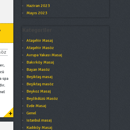
Haziran 2023
Mayıs 2023
A
Kategoriler
Ataşehir Masaj
Ataşehir Masöz
SÖZ
Avrupa Yakası Masaj
Bakırköy Masaj
er,
Bayan Masöz
ncü
Beşiktaş masaj
a spa
Beşiktaş masöz
dır.
Beykoz Masaj
mel
Beylikdüzü Masöz
Evde Masaj
+
Genel
istanbul masaj
Kadıköy Masaj