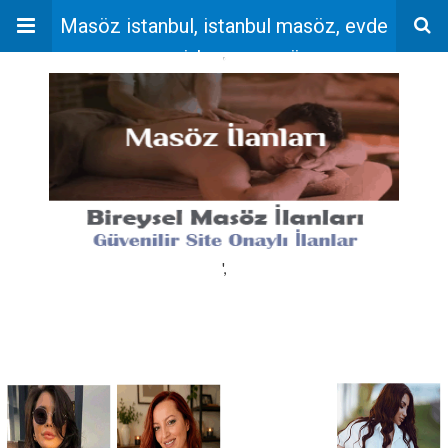
Masöz istanbul, istanbul masöz, evde
masaj, bayan masöz
'
',