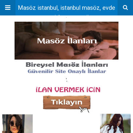
Masöz istanbul, istanbul masöz, evde
masaj, bayan masöz
'
',