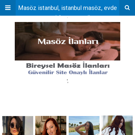
Masöz istanbul, istanbul masöz, evde
masaj, bayan masöz
'
',