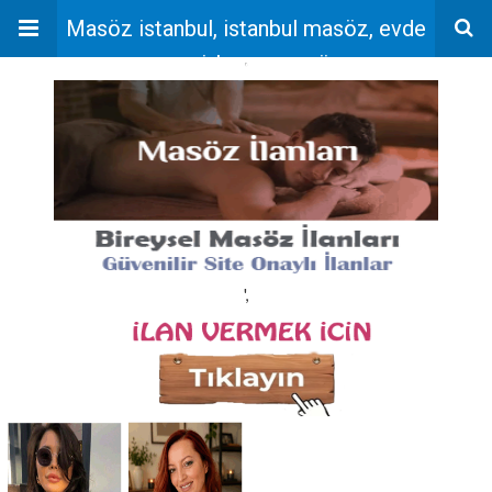
Masöz istanbul, istanbul masöz, evde
masaj, bayan masöz
'
',