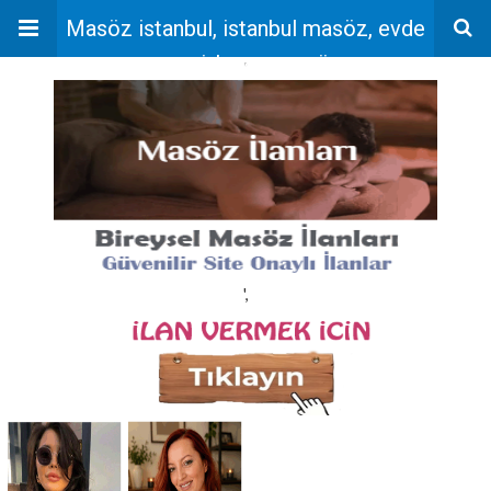
Masöz istanbul, istanbul masöz, evde
masaj, bayan masöz
'
',