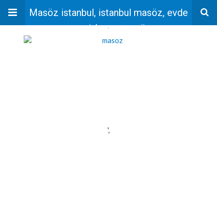
Masöz istanbul, istanbul masöz, evde
masaj, bayan masöz
'
',